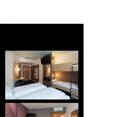
ME
NU
Fotografia d'interni